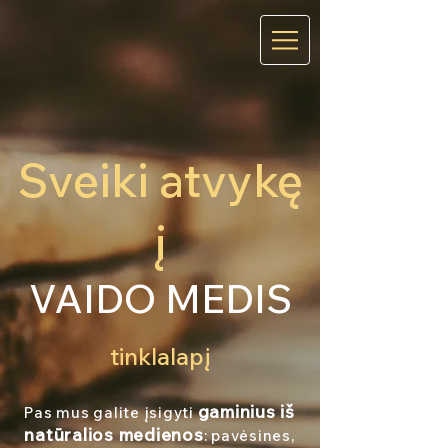
VAIDO
MEDIS
Susisiekite:
+370
60682658
Sveiki atvykę
į
VAIDO MEDIS
tinklalapį
gaminius iš
Pas mus galite įsigyti
natūralios medienos
: pavėsines,